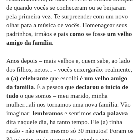
de quando vocês se conheceram ou se beijaram
pela primeira vez. Te surpreender com um novo
olhar para a música de vocês. Homenagear seus
padrinhos, irmãos e pais
como
se fosse
um velho
amigo da família
.
Anos depois – mais velhos e, quem sabe, ao lado
dos filhos, netos... - vocês enxergarão: realmente,
o (a) celebrante
que escolhi é
um velho amigo
da família
. É a pessoa que
declarou o início de
tudo
o que somos – meu marido, minha
mulher...ali nos tornamos uma nova família. Vão
imaginar:
lembramos
e sentimos
cada palavra
dita naquele dia, há tanto tempo. Ele (a) tinha
razão - não eram mesmo só 30 minutos! Foram os
30 minutos mais marcantes, aqueles que