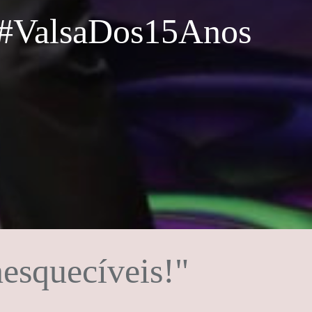
#ValsaDos15Anos
nesquecíveis!"