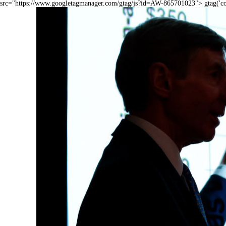
src="https://www.googletagmanager.com/gtag/js?id=AW-865701023">
gtag('c