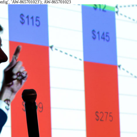
onfig', 'AW-865701023');
AW-865701023